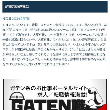
絶賛従業員募集52
投稿日
2022年7月7日
おはようございます。皆様、またまたご無沙汰しております。気づけば6月、あ
れ？7月になってる…時が経つのは早いなぁなーんて感じてるブロガーです(苦
笑)さてさて激務です。大変有難いですが激務です（笑）いやーコロナの影響で
物価や経済が回らない中、大変有難いですがとにかく忙しい(汗)(汗)忙しいと激
務しか言ってないですね（笑）無事に出張も終わり、いよいよ今年のビッグプ
ロジェクト警固神社新築工事に今月から入ります。詳しくは話せませんが皆様
が素晴らしいなぁと感じてくれるような建物に致しますのでご期待頂ければな
と…。暑くなってきたんでしっかりと体調管理をし熱中症予防に努めながら気
をつけて頑張ろうと思います！それではご安全に！