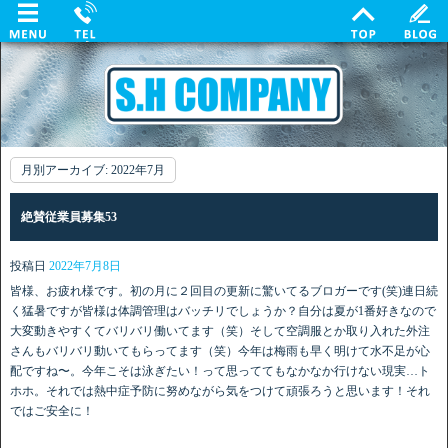
月別アーカイブ:
2022年7月
絶賛従業員募集53
投稿日
2022年7月8日
皆様、お疲れ様です。初の月に２回目の更新に驚いてるブロガーです(笑)連日続
く猛暑ですが皆様は体調管理はバッチリでしょうか？自分は夏が1番好きなので
大変動きやすくてバリバリ働いてます（笑）そして空調服とか取り入れた外注
さんもバリバリ動いてもらってます（笑）今年は梅雨も早く明けて水不足が心
配ですね〜。今年こそは泳ぎたい！って思っててもなかなか行けない現実…ト
ホホ。それでは熱中症予防に努めながら気をつけて頑張ろうと思います！それ
ではご安全に！