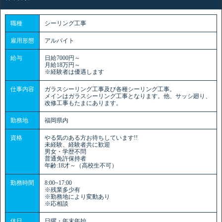
職種
シーリング工事
雇用形態
アルバイト
給与
日給7000円～
月給18万円～
※経験者は優遇します
仕事内容
ガラスシーリング工事及び各種シーリング工事。
メインはガラスシーリング工事となります。他、サッシ廻り、
改修工事もたまにあります。
勤務地
福岡県内
資格
やる気のある方お待ちしています!!
未経験、経験者共に歓迎
男女・学歴不問
普通免許保持者
年齢:18才～（高校生不可）
勤務時間
8:00~17:00
※残業多少有
※勤務地により変動あり
※応相談
休日
日曜・年末年始