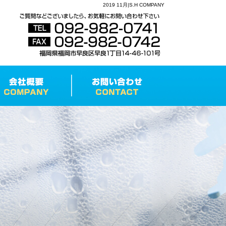
2019 11月|S.H COMPANY