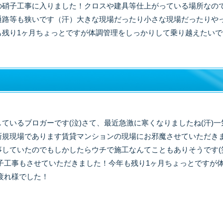
の硝子工事に入りました！クロスや建具等仕上がっている場所なの
通路等も狭いです（汗）大きな現場だったり小さな現場だったりや
残り1ヶ月ちょっとですが体調管理をしっかりして乗り越えたいで
ているブロガーです(泣)さて、最近急激に寒くなりましたね(汗)一
新規現場であります賃貸マンションの現場にお邪魔させていただき
していたのでもしかしたらウチで施工なんてこともありそうです(
子工事もさせていただきました！今年も残り1ヶ月ちょっとですが
疲れ様でした！