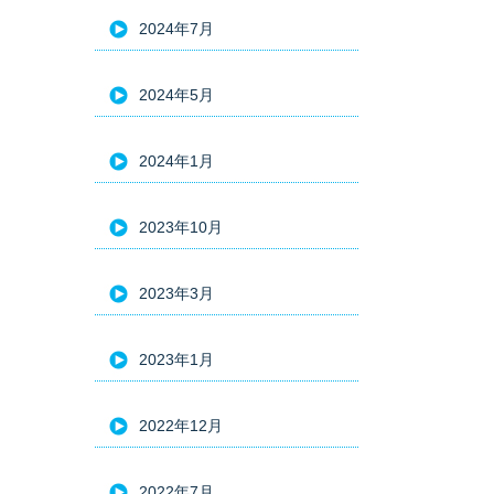
2024年7月
2024年5月
2024年1月
2023年10月
2023年3月
2023年1月
2022年12月
2022年7月