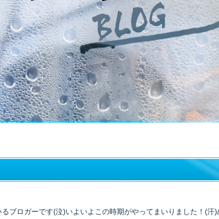
るブロガーです(泣)いよいよこの時期がやってまいりました！(汗)