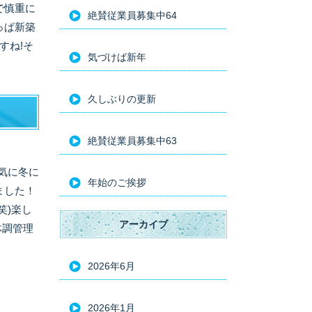
で慎重に
絶賛従業員募集中64
っぱ新築
すね!そ
気づけば新年
久しぶりの更新
絶賛従業員募集中63
気に冬に
年始のご挨拶
ました！
笑)楽し
アーカイブ
体調管理
2026年6月
2026年1月