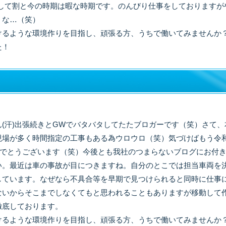
年通して割と今の時期は暇な時期です。のんびり仕事をしておりますが
うな…（笑）
けるような環境作りを目指し、頑張る方、うちで働いてみませんか
た！
(汗)出張続きとGWでバタバタしてたたブロガーです（笑）さて、
現場が多く時間指定の工事もある為ウロウロ（笑）気づけばもう令
めでとうございます（笑）今後とも我社のつまらないブログにお付
い。最近は車の事故が目につきますね。自分のとこでは担当車両を
しています。なぜなら不具合等を早期で見つけられると同時に仕事
ないからそこまでしなくてもと思われることもありますが移動して
徹底しております。
けるような環境作りを目指し、頑張る方、うちで働いてみませんか