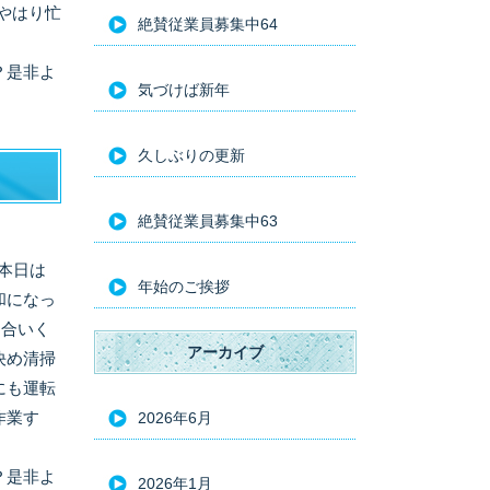
やはり忙
絶賛従業員募集中64
？是非よ
気づけば新年
久しぶりの更新
絶賛従業員募集中63
本日は
年始のご挨拶
和になっ
き合いく
アーカイブ
決め清掃
にも運転
作業す
2026年6月
？是非よ
2026年1月