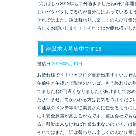
づけばもう2019年も半分過ぎましたね(汗)1
しいバタバタしてるのが自分にはあっているよ
それではまた、話は替わり…楽しくのんびり働
ろしくお願いします！！それではお疲れ様でし
絶賛求人募集中です16
投稿日
2019年5月10日
お疲れ様です！中々ブログ更新出来ずすいません
午前中と午後とで現場のハシゴ。もう終わりの
てましたね(汗)遅くなりましたがあけましてお
ださいませ。向かわれる方はお気をつけくださ
や油系のメンテ等を従業員さんに任せるように
にも安全意識が高まるからです。運送会社でも
る、移動出来なければ作業出来ないのでそこは
それではまた、話は替わり…楽しくのんびり働